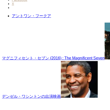
X
アントワン・フークア
マグニフィセント・セブン (2016) : The Magnificent Seven
デンゼル・ワシントンの出演映画