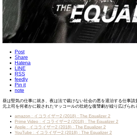
Post
Share
Hatena
LINE
RSS
feedly
Pin it
note
昼は堅気の仕事に就き、夜は法で裁けない社会の悪を退治する仕事請負
元上司を何者かに殺されたマッコールの壮絶な復讐劇が繰り広げられ
amazon : イコライザー2 (2018) : The Equalizer 2
Prime Video : イコライザー2 (2018) : The Equalizer 2
Apple : イコライザー2 (2018) : The Equalizer 2
YouTube : イコライザー2 (2018) : The Equalizer 2