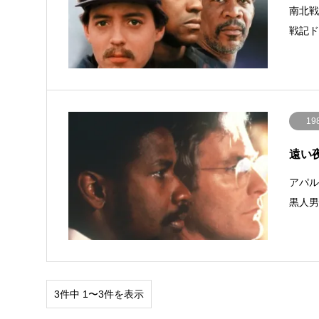
南北
戦記
19
遠い夜明
アパ
黒人
3件中 1〜3件を表示