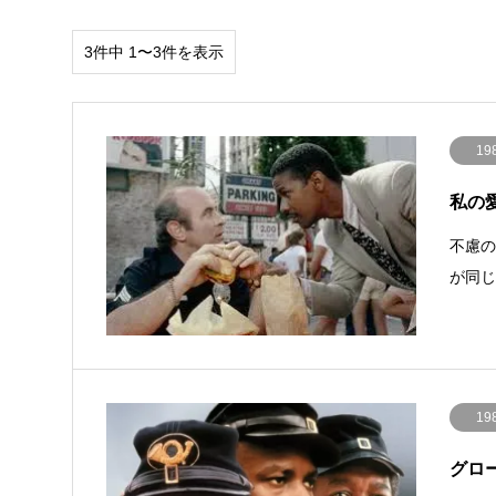
3件中 1〜3件を表示
19
私の愛し
不慮
が同じ
19
グローリ