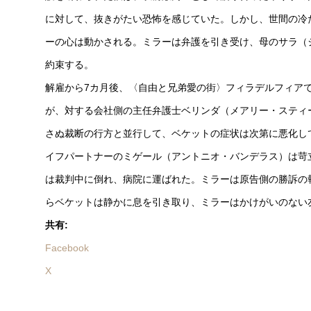
に対して、抜きがたい恐怖を感じていた。しかし、世間の冷
ーの心は動かされる。ミラーは弁護を引き受け、母のサラ（
約束する。
解雇から7カ月後、〈自由と兄弟愛の街〉フィラデルフィア
が、対する会社側の主任弁護士ベリンダ（メアリー・スティ
さぬ裁断の行方と並行して、ベケットの症状は次第に悪化し
イフパートナーのミゲール（アントニオ・バンデラス）は苛
は裁判中に倒れ、病院に運ばれた。ミラーは原告側の勝訴の
らベケットは静かに息を引き取り、ミラーはかけがいのない
共有:
Facebook
X